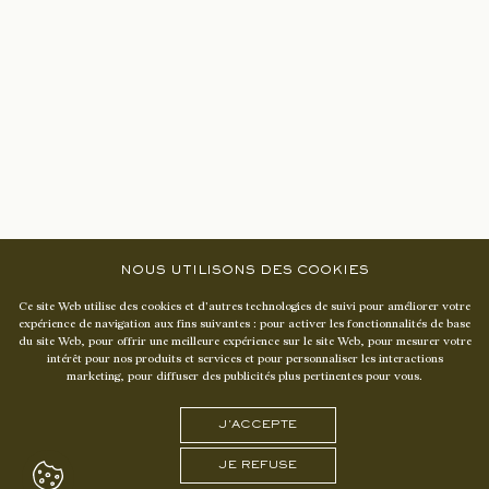
CHÂTEAU LASCOMBES
1 COURS DE VERDUN
·
3346O MARGAUX-CANTENAC
NOUS UTILISONS DES COOKIES
NOUS UTILISONS DES COOKIES
Presse
Ce site Web utilise des cookies et d'autres technologies de suivi pour améliorer votre
Ce site Web utilise des cookies et d'autres technologies de suivi pour améliorer votre
expérience de navigation aux fins suivantes :
expérience de navigation aux fins suivantes :
pour activer les fonctionnalités de base
pour activer les fonctionnalités de base
Nous contacter
du site Web
du site Web
,
,
pour offrir une meilleure expérience sur le site Web
pour offrir une meilleure expérience sur le site Web
,
,
pour mesurer votre
pour mesurer votre
intérêt pour nos produits et services et pour personnaliser les interactions
intérêt pour nos produits et services et pour personnaliser les interactions
marketing
marketing
,
,
pour diffuser des publicités plus pertinentes pour vous
pour diffuser des publicités plus pertinentes pour vous
.
.
Instagram
Linkedin
J'ACCEPTE
J'ACCEPTE
CRÉDITS – MENTIONS LÉGALES
JE REFUSE
JE REFUSE