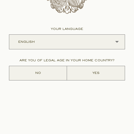
YOUR LANGUAGE
ARE YOU OF LEGAL AGE IN YOUR HOME COUNTRY?
NO
YES
Vincenzo
d’Andrea
sales
director
The most Bordelais of Tuscans.
A rare blend of academicism and artistic
sensibility, classicism and offbeat epics.
A fine cultural mediator of wine.