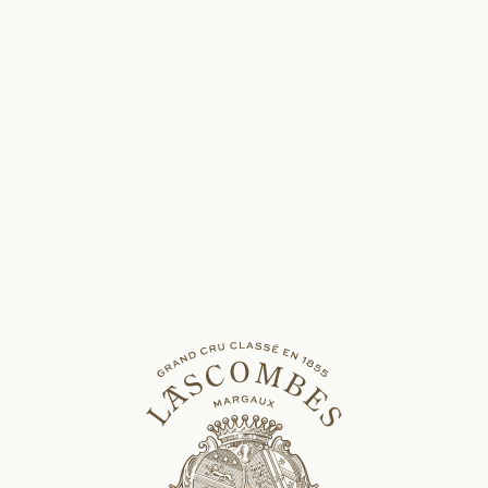
Karine
Barbier
director
of
communication
From Jura and passsionate about wine culture.
A natural gift for meeting people.
A thirst to pass on and share the soul of
Lascombes.