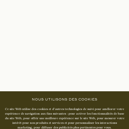
CHÂTEAU LASCOMBES
1 COURS DE VERDUN
·
3346O MARGAUX-CANTENAC
NOUS UTILISONS DES COOKIES
Press
Ce site Web utilise des cookies et d'autres technologies de suivi pour améliorer votre
expérience de navigation aux fins suivantes :
pour activer les fonctionnalités de base
Contact us
du site Web
,
pour offrir une meilleure expérience sur le site Web
,
pour mesurer votre
intérêt pour nos produits et services et pour personnaliser les interactions
marketing
,
pour diffuser des publicités plus pertinentes pour vous
.