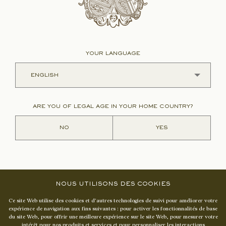
VISITS ONLY BY APPOINTMENT.
YOUR LANGUAGE
ARE YOU OF LEGAL AGE IN YOUR HOME COUNTRY?
CHÂTEAU LASCOMBES
NO
YES
1 COURS DE VERDUN
·
3346O MARGAUX-CANTENAC
NOUS UTILISONS DES COOKIES
Press
Ce site Web utilise des cookies et d'autres technologies de suivi pour améliorer votre
expérience de navigation aux fins suivantes :
pour activer les fonctionnalités de base
Contact us
du site Web
,
pour offrir une meilleure expérience sur le site Web
,
pour mesurer votre
intérêt pour nos produits et services et pour personnaliser les interactions