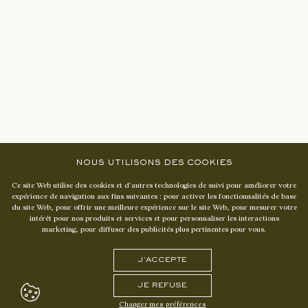
CHÂTEAU LASCOMBES
1 COURS DE VERDUN
·
3346O MARGAUX-CANTENAC
NOUS UTILISONS DES COOKIES
Press
Ce site Web utilise des cookies et d'autres technologies de suivi pour améliorer votre
expérience de navigation aux fins suivantes :
pour activer les fonctionnalités de base
Contact us
du site Web
,
pour offrir une meilleure expérience sur le site Web
,
pour mesurer votre
intérêt pour nos produits et services et pour personnaliser les interactions
marketing
,
pour diffuser des publicités plus pertinentes pour vous
.
Instagram
Linkedin
J'ACCEPTE
CREDITS – LEGAL MENTIONS
JE REFUSE
Changer mes préférences